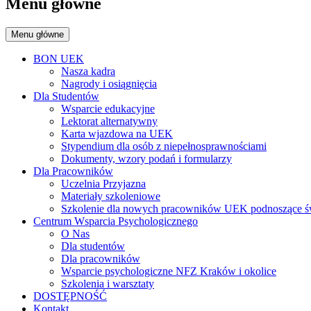
Menu główne
Menu główne
BON UEK
Nasza kadra
Nagrody i osiągnięcia
Dla Studentów
Wsparcie edukacyjne
Lektorat alternatywny
Karta wjazdowa na UEK
Stypendium dla osób z niepełnosprawnościami
Dokumenty, wzory podań i formularzy
Dla Pracowników
Uczelnia Przyjazna
Materiały szkoleniowe
Szkolenie dla nowych pracowników UEK podnoszące św
Centrum Wsparcia Psychologicznego
O Nas
Dla studentów
Dla pracowników
Wsparcie psychologiczne NFZ Kraków i okolice
Szkolenia i warsztaty
DOSTĘPNOŚĆ
Kontakt