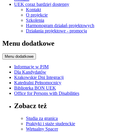
UEK coraz bardziej dostępny
Kontakt
O projekcie
Szkolenia
Harmonogram działań projektowych
Działania projektowe - promocja
Menu dodatkowe
Menu dodatkowe
Informacje w PJM
Dla Kandydatów
Krakowskie Dni Integracji
Katedralni Pełnomocnicy
Biblioteka BON UEK
Office for Persons with Disabilities
Zobacz też
Studia za granicą
Praktyki i staże studenckie
Wirtualny Spacer