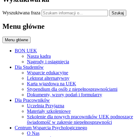
Wyszukiwana fraza
Szukaj
Menu główne
Menu główne
BON UEK
Nasza kadra
Nagrody i osiągnięcia
Dla Studentów
Wsparcie edukacyjne
Lektorat alternatywny
Karta wjazdowa na UEK
Stypendium dla osób z niepełnosprawnościami
Dokumenty, wzory podań i formularzy
Dla Pracowników
Uczelnia Przyjazna
Materiały szkoleniowe
Szkolenie dla nowych pracowników UEK podnoszące
świadomość w zakresie niepełnosprawności
Centrum Wsparcia Psychologicznego
O Nas