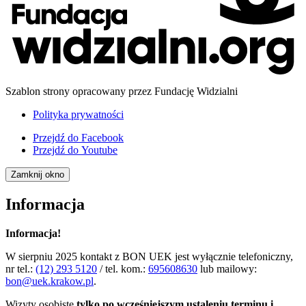
Szablon strony opracowany przez Fundację Widzialni
Polityka prywatności
Przejdź do
Facebook
Przejdź do
Youtube
Zamknij okno
Informacja
Informacja!
W sierpniu 2025 kontakt z BON UEK jest wyłącznie telefoniczny,
nr tel.:
(12) 293 5120
/ tel. kom.:
695608630
lub mailowy:
bon@uek.krakow.pl
.
Wizyty osobiste
tylko po wcześniejszym ustaleniu terminu i