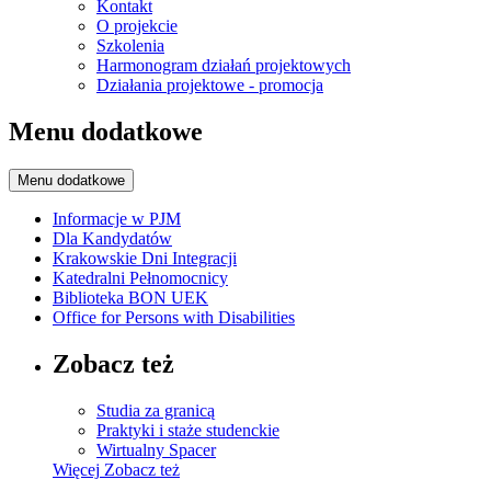
Kontakt
O projekcie
Szkolenia
Harmonogram działań projektowych
Działania projektowe - promocja
Menu dodatkowe
Menu dodatkowe
Informacje w PJM
Dla Kandydatów
Krakowskie Dni Integracji
Katedralni Pełnomocnicy
Biblioteka BON UEK
Office for Persons with Disabilities
Zobacz też
Studia za granicą
Praktyki i staże studenckie
Wirtualny Spacer
Więcej
Zobacz też