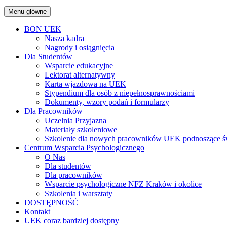
Menu główne
BON UEK
Nasza kadra
Nagrody i osiągnięcia
Dla Studentów
Wsparcie edukacyjne
Lektorat alternatywny
Karta wjazdowa na UEK
Stypendium dla osób z niepełnosprawnościami
Dokumenty, wzory podań i formularzy
Dla Pracowników
Uczelnia Przyjazna
Materiały szkoleniowe
Szkolenie dla nowych pracowników UEK podnoszące św
Centrum Wsparcia Psychologicznego
O Nas
Dla studentów
Dla pracowników
Wsparcie psychologiczne NFZ Kraków i okolice
Szkolenia i warsztaty
DOSTĘPNOŚĆ
Kontakt
UEK coraz bardziej dostępny