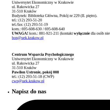
Uniwersytet Ekonomiczny w Krakowie
ul. Rakowicka 27
31-510 Kraków
Budynek: Biblioteka Główna, Pokój nr 229 (II. piętro).
tel.: (12) 293-51-20
tel./fax: (12) 293-51-19
kom.: 695-608-630 / 695-608-640
UWAGA!
kom.: 881-921-211 (kontakt
wyłącznie
dla osób nie
bon@uek.krakow.pl
Centrum Wsparcia Psychologicznego
Uniwersytet Ekonomiczny w Krakowie
ul. Rakowicka 27
31-510 Kraków
Pawilon Ustronie, pokój 008
tel.: (12) 293-51-18 (CWP)
cwp@uek.krakow.pl
Napisz do nas