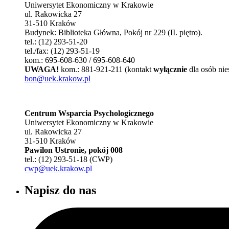
Uniwersytet Ekonomiczny w Krakowie
ul. Rakowicka 27
31-510 Kraków
Budynek: Biblioteka Główna, Pokój nr 229 (II. piętro).
tel.: (12) 293-51-20
tel./fax: (12) 293-51-19
kom.: 695-608-630 / 695-608-640
UWAGA!
kom.: 881-921-211 (kontakt
wyłącznie
dla osób nie
bon@uek.krakow.pl
Centrum Wsparcia Psychologicznego
Uniwersytet Ekonomiczny w Krakowie
ul. Rakowicka 27
31-510 Kraków
Pawilon Ustronie, pokój 008
tel.: (12) 293-51-18 (CWP)
cwp@uek.krakow.pl
Napisz do nas