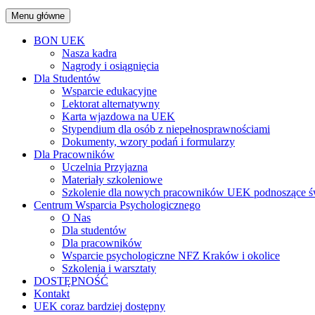
Menu główne
BON UEK
Nasza kadra
Nagrody i osiągnięcia
Dla Studentów
Wsparcie edukacyjne
Lektorat alternatywny
Karta wjazdowa na UEK
Stypendium dla osób z niepełnosprawnościami
Dokumenty, wzory podań i formularzy
Dla Pracowników
Uczelnia Przyjazna
Materiały szkoleniowe
Szkolenie dla nowych pracowników UEK podnoszące św
Centrum Wsparcia Psychologicznego
O Nas
Dla studentów
Dla pracowników
Wsparcie psychologiczne NFZ Kraków i okolice
Szkolenia i warsztaty
DOSTĘPNOŚĆ
Kontakt
UEK coraz bardziej dostępny