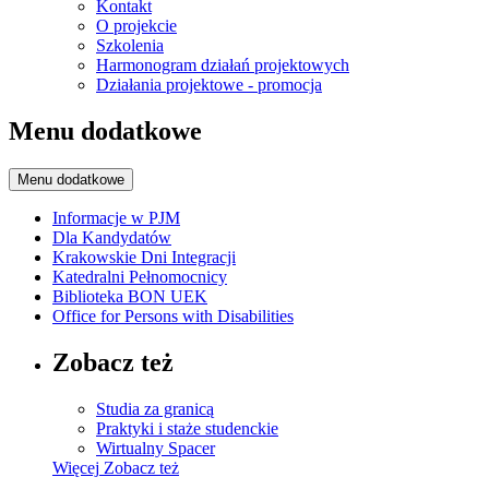
Kontakt
O projekcie
Szkolenia
Harmonogram działań projektowych
Działania projektowe - promocja
Menu dodatkowe
Menu dodatkowe
Informacje w PJM
Dla Kandydatów
Krakowskie Dni Integracji
Katedralni Pełnomocnicy
Biblioteka BON UEK
Office for Persons with Disabilities
Zobacz też
Studia za granicą
Praktyki i staże studenckie
Wirtualny Spacer
Więcej
Zobacz też