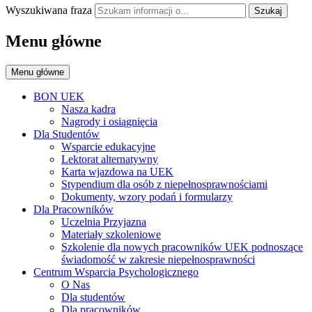
Wyszukiwana fraza
Szukaj
Menu główne
Menu główne
BON UEK
Nasza kadra
Nagrody i osiągnięcia
Dla Studentów
Wsparcie edukacyjne
Lektorat alternatywny
Karta wjazdowa na UEK
Stypendium dla osób z niepełnosprawnościami
Dokumenty, wzory podań i formularzy
Dla Pracowników
Uczelnia Przyjazna
Materiały szkoleniowe
Szkolenie dla nowych pracowników UEK podnoszące
świadomość w zakresie niepełnosprawności
Centrum Wsparcia Psychologicznego
O Nas
Dla studentów
Dla pracowników