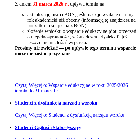
Z dniem
31 marca 2026 r.
,
upływa termin na:
aktualizację pisma BON, jeśli masz je wydane na inny
rok akademicki niż obecny (informację tę znajdziesz na
początku treści pisma z BON)
złożenie wniosku o wsparcie edukacyjne (dot. orzeczeń
o niepełnosprawności, zaświadczeń i dysleksji), jeśli
jeszcze nie miałeś/aś wsparcia.
Prosimy nie zwlekać — po upływie tego terminu wsparcie
może nie zostać przyznane
Czytaj
Więcej
o: Wsparcie edukacyjne w roku 2025/2026 -
termin do 31 marca br.
Studenci z dysfunkcją narządu wzroku
Czytaj
Więcej
o: Studenci z dysfunkcją narządu wzroku
Studenci G/głusi i Słabosłyszący