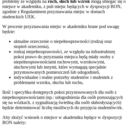
problemy ze względu na
ruch, słuch lub wzrok
mogą ubiegać się o
miejsce w akademiku, z puli miejsc będących w dyspozycji BON,
zgodnie z Regulaminem przyznawania miejsc w domach
studenckich UEK.
W procesie przyznawania miejsc w akademiku brane pod uwagę
będzie:
aktualne orzeczenie o niepełnosprawności (rodzaj oraz
stopień orzeczenia),
rodzaj niepełnosprawności, ze względu na infrastrukturę
pokoi prawo do przyznania miejsca będą miały osoby z
niepełnosprawnościami ruchowymi, wzrokowymi,
słuchowymi lub innymi, które wymagają specjalnie
przystosowanych pomieszczeń lub udogodnień,
indywidualne i realne potrzeby studentów i studentek z
problemami wzroku, słuchu lub ruchu,
Ilość i specyfika dostępnych pokoi przystosowanych dla osób z
niepełnosprawnościami (np.: udogodnienia dla osób poruszających
się na wózkach, z sygnalizacją świetlną dla osób słabosłyszących)
będzie determinować liczbę możliwych do przyjęcia studentów/ek.
Aby złożyć wniosek o miejsce w akademiku będące w dyspozycji
BON należy: