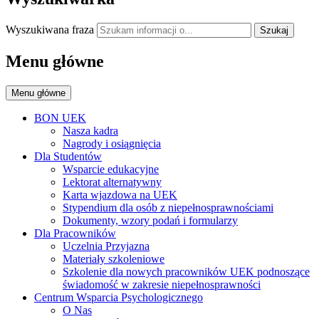
Wyszukiwana fraza
Szukaj
Menu główne
Menu główne
BON UEK
Nasza kadra
Nagrody i osiągnięcia
Dla Studentów
Wsparcie edukacyjne
Lektorat alternatywny
Karta wjazdowa na UEK
Stypendium dla osób z niepełnosprawnościami
Dokumenty, wzory podań i formularzy
Dla Pracowników
Uczelnia Przyjazna
Materiały szkoleniowe
Szkolenie dla nowych pracowników UEK podnoszące
świadomość w zakresie niepełnosprawności
Centrum Wsparcia Psychologicznego
O Nas