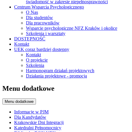
świadomość w zakresie niepełnosprawności
Centrum Wsparcia Psychologicznego
O Nas
Dla studentów
Dla pracowników
Wsparcie psychologiczne NFZ Kraków i okolice
Szkolenia i warsztaty
DOSTĘPNOŚĆ
Kontakt
UEK coraz bardziej dostępny
Kontakt
O projekcie
Szkolenia
Harmonogram działań projektowych
Działania projektowe - promocja
Menu dodatkowe
Menu dodatkowe
Informacje w PJM
Dla Kandydatów
Krakowskie Dni Integracji
Katedralni Pełnomocnicy