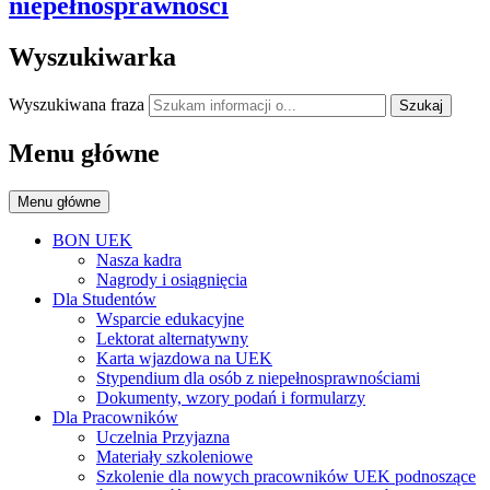
niepełnosprawności
Wyszukiwarka
Wyszukiwana fraza
Szukaj
Menu główne
Menu główne
BON UEK
Nasza kadra
Nagrody i osiągnięcia
Dla Studentów
Wsparcie edukacyjne
Lektorat alternatywny
Karta wjazdowa na UEK
Stypendium dla osób z niepełnosprawnościami
Dokumenty, wzory podań i formularzy
Dla Pracowników
Uczelnia Przyjazna
Materiały szkoleniowe
Szkolenie dla nowych pracowników UEK podnoszące