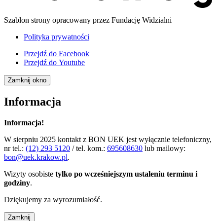
Szablon strony opracowany przez Fundację Widzialni
Polityka prywatności
Przejdź do
Facebook
Przejdź do
Youtube
Zamknij okno
Informacja
Informacja!
W sierpniu 2025 kontakt z BON UEK jest wyłącznie telefoniczny,
nr tel.:
(12) 293 5120
/ tel. kom.:
695608630
lub mailowy:
bon@uek.krakow.pl
.
Wizyty osobiste
tylko po wcześniejszym ustaleniu terminu i
godziny
.
Dziękujemy za wyrozumiałość.
Zamknij