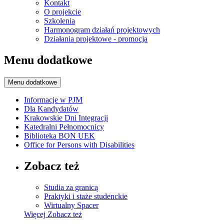
Kontakt
O projekcie
Szkolenia
Harmonogram działań projektowych
Działania projektowe - promocja
Menu dodatkowe
Menu dodatkowe
Informacje w PJM
Dla Kandydatów
Krakowskie Dni Integracji
Katedralni Pełnomocnicy
Biblioteka BON UEK
Office for Persons with Disabilities
Zobacz też
Studia za granicą
Praktyki i staże studenckie
Wirtualny Spacer
Więcej
Zobacz też