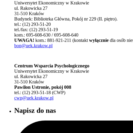
Uniwersytet Ekonomiczny w Krakowie
ul. Rakowicka 27
31-510 Kraków
Budynek: Biblioteka Główna, Pokój nr 229 (II. piętro).
tel.: (12) 293-51-20
tel./fax: (12) 293-51-19
kom.: 695-608-630 / 695-608-640
UWAGA!
kom.: 881-921-211 (kontakt
wyłącznie
dla osób nie
bon@uek.krakow.pl
Centrum Wsparcia Psychologicznego
Uniwersytet Ekonomiczny w Krakowie
ul. Rakowicka 27
31-510 Kraków
Pawilon Ustronie, pokój 008
tel.: (12) 293-51-18 (CWP)
cwp@uek.krakow.pl
Napisz do nas