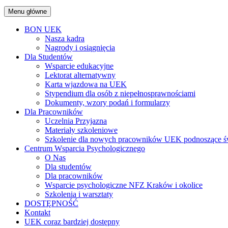
Menu główne
BON UEK
Nasza kadra
Nagrody i osiągnięcia
Dla Studentów
Wsparcie edukacyjne
Lektorat alternatywny
Karta wjazdowa na UEK
Stypendium dla osób z niepełnosprawnościami
Dokumenty, wzory podań i formularzy
Dla Pracowników
Uczelnia Przyjazna
Materiały szkoleniowe
Szkolenie dla nowych pracowników UEK podnoszące św
Centrum Wsparcia Psychologicznego
O Nas
Dla studentów
Dla pracowników
Wsparcie psychologiczne NFZ Kraków i okolice
Szkolenia i warsztaty
DOSTĘPNOŚĆ
Kontakt
UEK coraz bardziej dostępny