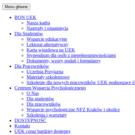
Menu główne
BON UEK
Nasza kadra
Nagrody i osiągnięcia
Dla Studentów
Wsparcie edukacyjne
Lektorat alternatywny
Karta wjazdowa na UEK
Stypendium dla osób z niepełnosprawnościami
Dokumenty, wzory podań i formularzy
Dla Pracowników
Uczelnia Przyjazna
Materiały szkoleniowe
Szkolenie dla nowych pracowników UEK podnoszące św
Centrum Wsparcia Psychologicznego
O Nas
Dla studentów
Dla pracowników
Wsparcie psychologiczne NFZ Kraków i okolice
Szkolenia i warsztaty
DOSTĘPNOŚĆ
Kontakt
UEK coraz bardziej dostępny