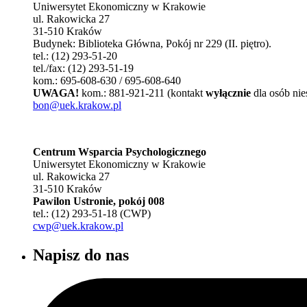
Uniwersytet Ekonomiczny w Krakowie
ul. Rakowicka 27
31-510 Kraków
Budynek: Biblioteka Główna, Pokój nr 229 (II. piętro).
tel.: (12) 293-51-20
tel./fax: (12) 293-51-19
kom.: 695-608-630 / 695-608-640
UWAGA!
kom.: 881-921-211 (kontakt
wyłącznie
dla osób nie
bon@uek.krakow.pl
Centrum Wsparcia Psychologicznego
Uniwersytet Ekonomiczny w Krakowie
ul. Rakowicka 27
31-510 Kraków
Pawilon Ustronie, pokój 008
tel.: (12) 293-51-18 (CWP)
cwp@uek.krakow.pl
Napisz do nas