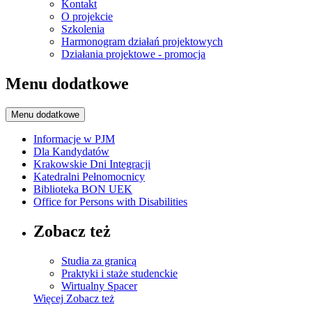
Kontakt
O projekcie
Szkolenia
Harmonogram działań projektowych
Działania projektowe - promocja
Menu dodatkowe
Menu dodatkowe
Informacje w PJM
Dla Kandydatów
Krakowskie Dni Integracji
Katedralni Pełnomocnicy
Biblioteka BON UEK
Office for Persons with Disabilities
Zobacz też
Studia za granicą
Praktyki i staże studenckie
Wirtualny Spacer
Więcej
Zobacz też