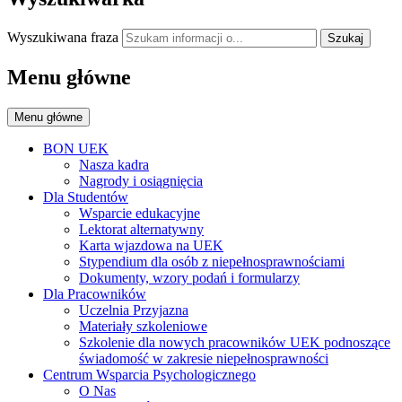
Wyszukiwana fraza
Szukaj
Menu główne
Menu główne
BON UEK
Nasza kadra
Nagrody i osiągnięcia
Dla Studentów
Wsparcie edukacyjne
Lektorat alternatywny
Karta wjazdowa na UEK
Stypendium dla osób z niepełnosprawnościami
Dokumenty, wzory podań i formularzy
Dla Pracowników
Uczelnia Przyjazna
Materiały szkoleniowe
Szkolenie dla nowych pracowników UEK podnoszące
świadomość w zakresie niepełnosprawności
Centrum Wsparcia Psychologicznego
O Nas