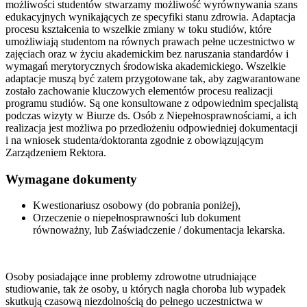
możliwości studentów stwarzamy możliwość wyrównywania szans
edukacyjnych wynikających ze specyfiki stanu zdrowia. Adaptacja
procesu kształcenia to wszelkie zmiany w toku studiów, które
umożliwiają studentom na równych prawach pełne uczestnictwo w
zajęciach oraz w życiu akademickim bez naruszania standardów i
wymagań merytorycznych środowiska akademickiego. Wszelkie
adaptacje muszą być zatem przygotowane tak, aby zagwarantowane
zostało zachowanie kluczowych elementów procesu realizacji
programu studiów. Są one konsultowane z odpowiednim specjalistą
podczas wizyty w Biurze ds. Osób z Niepełnosprawnościami, a ich
realizacja jest możliwa po przedłożeniu odpowiedniej dokumentacji
i na wniosek studenta/doktoranta zgodnie z obowiązującym
Zarządzeniem Rektora.
Wymagane dokumenty
Kwestionariusz osobowy (do pobrania poniżej),
Orzeczenie o niepełnosprawności lub dokument
równoważny, lub Zaświadczenie / dokumentacja lekarska.
Osoby posiadające inne problemy zdrowotne utrudniające
studiowanie, tak że osoby, u których nagła choroba lub wypadek
skutkują czasową niezdolnością do pełnego uczestnictwa w